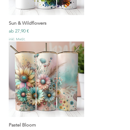
Sun & Wildflowers
Sale-Preis
ab
27,90 €
inkl. MwSt.
Pastel Bloom