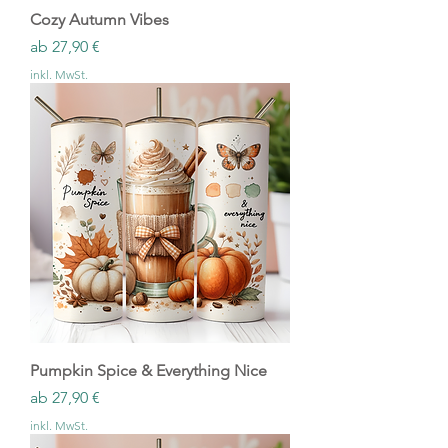
Cozy Autumn Vibes
Sale-Preis
ab
27,90 €
inkl. MwSt.
Pumpkin Spice & Everything Nice
Sale-Preis
ab
27,90 €
inkl. MwSt.