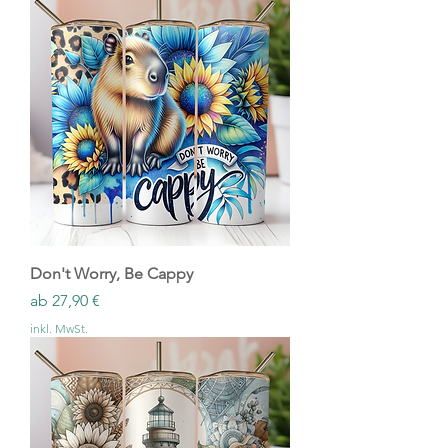
Don't Worry, Be Cappy
Sale-Preis
ab
27,90 €
inkl. MwSt.