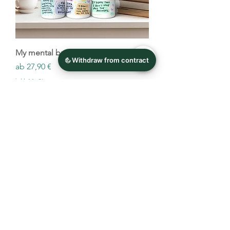
My mental breakdown Cup
Sale-Preis
ab
27,90 €
inkl. MwSt.