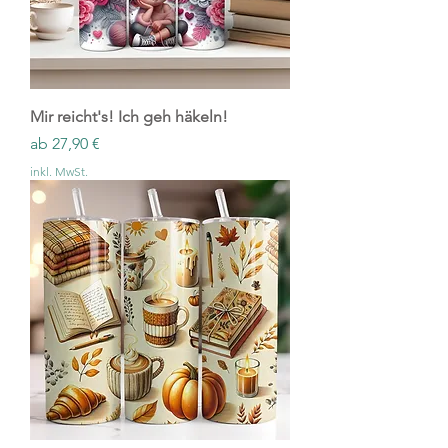
Mir reicht's! Ich geh häkeln!
Sale-Preis
ab
27,90 €
inkl. MwSt.