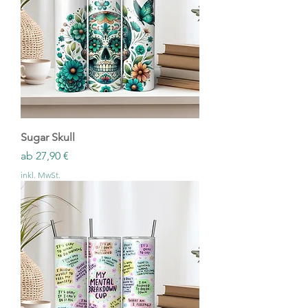
Sugar Skull
Sale-Preis
ab
27,90 €
inkl. MwSt.