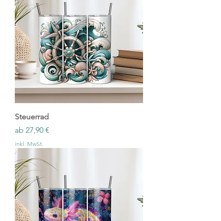
Steuerrad
Sale-Preis
ab
27,90 €
inkl. MwSt.