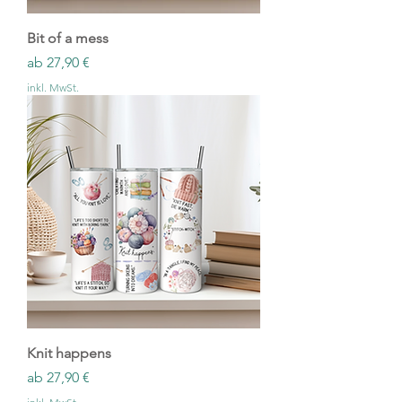
Bit of a mess
Sale-Preis
ab
27,90 €
inkl. MwSt.
Knit happens
Sale-Preis
ab
27,90 €