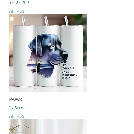
Sale-Preis
ab
27,90 €
inkl. MwSt.
PAWS
Preis
27,90 €
inkl. MwSt.