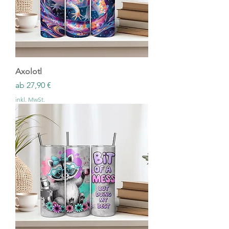
Axolotl
Sale-Preis
ab
27,90 €
inkl. MwSt.