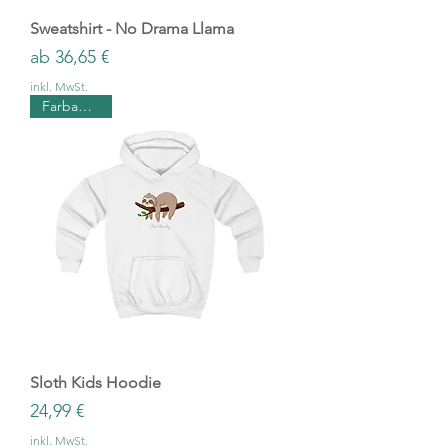
Sweatshirt - No Drama Llama
Sale-Preis
ab
36,65 €
inkl. MwSt.
Farbauswahl
Sloth Kids Hoodie
Preis
24,99 €
inkl. MwSt.