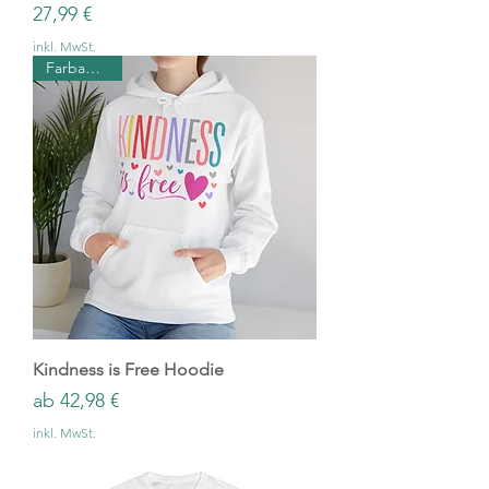
Preis
27,99 €
inkl. MwSt.
Farbauswahl
Kindness is Free Hoodie
Sale-Preis
ab
42,98 €
inkl. MwSt.