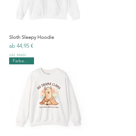
Sloth Sleepy Hoodie
Sale-Preis
ab
44,95 €
inkl. MwSt.
Farbauswahl