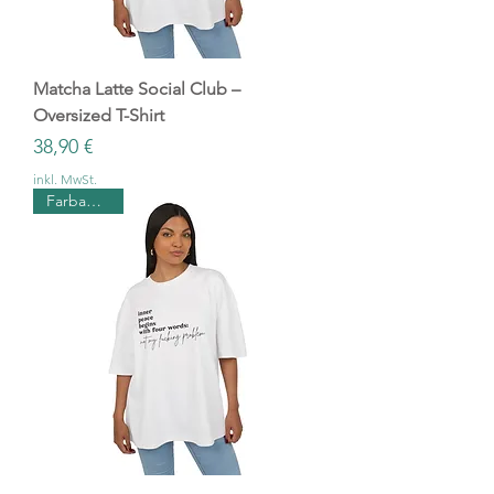
Matcha Latte Social Club –
Oversized T-Shirt
Preis
38,90 €
inkl. MwSt.
Farbauswahl