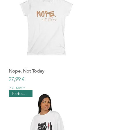
Nope. Not Today
Preis
27,99 €
inkl. MwSt.
Farbauswahl