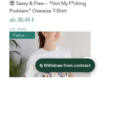
😎 Sassy & Free – "Not My F*cking
Problem" Oversize T-Shirt
Sale-Preis
ab
38,48 €
inkl. MwSt.
Farbauswahl
🌙 Mystic Moon & Floral Phases –
Spirituelles Boho-T-Shirt
Sale-Preis
ab
24,99 €