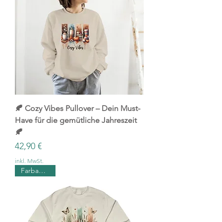
🍂 Cozy Vibes Pullover – Dein Must-
Have für die gemütliche Jahreszeit
🍂
Preis
42,90 €
inkl. MwSt.
Farbauswahl