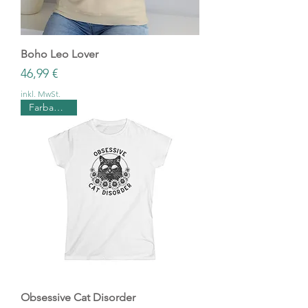
Boho Leo Lover
Preis
46,99 €
inkl. MwSt.
Farbauswahl
Obsessive Cat Disorder