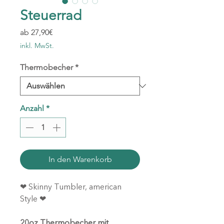
Steuerrad
Sale-
ab
27,90€
Preis
inkl. MwSt.
Thermobecher
*
Anzahl
*
In den Warenkorb
❤ Skinny Tumbler, american
Style ❤
20oz Thermobecher mit