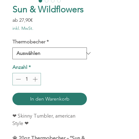
Sun & Wildflowers
Sale-
ab
27,90€
Preis
inkl. MwSt.
Thermobecher
*
Anzahl
*
In den Warenkorb
❤ Skinny Tumbler, american
Style ❤
🌼 20oz Thermobecher – “Sun &