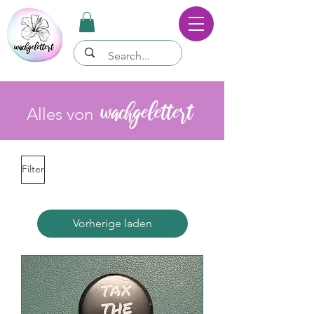
wachgelettert
Alles von
Filter
Vorherige laden