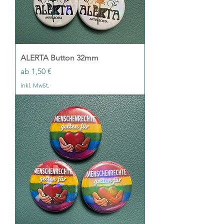
ALERTA Button 32mm
Sale-Preis
ab
1,50 €
inkl. MwSt.