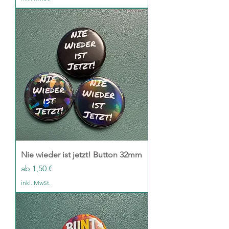
Nie wieder ist jetzt! Button 32mm
Sale-Preis
ab
1,50 €
inkl. MwSt.