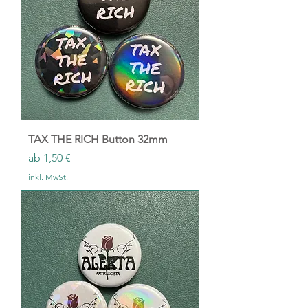
TAX THE RICH Button 32mm
Sale-Preis
ab
1,50 €
inkl. MwSt.