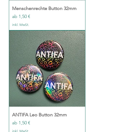
Menschenrechte Button 32mm
Sale-Preis
ab
1,50 €
inkl. MwSt.
ANTIFA Leo Button 32mm
Sale-Preis
ab
1,50 €
inkl. MwSt.