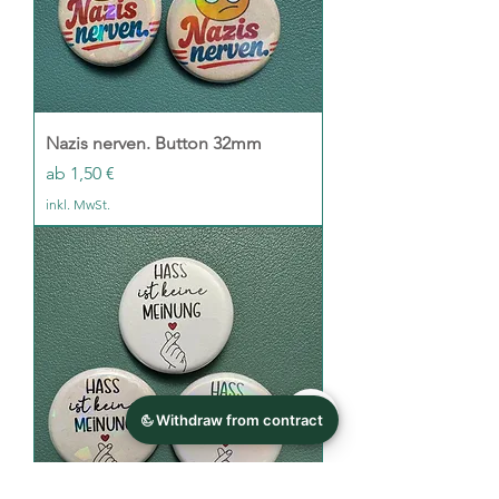
Nazis nerven. Button 32mm
Sale-Preis
ab
1,50 €
inkl. MwSt.