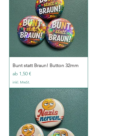
Bunt statt Braun! Button 32mm
Sale-Preis
ab
1,50 €
inkl. MwSt.