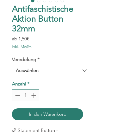
Antifaschistische
Aktion Button
32mm
Sale-
ab
1,50€
Preis
inkl. MwSt.
Veredelung
*
Anzahl
*
In den Warenkorb
🌈 Statement Button –