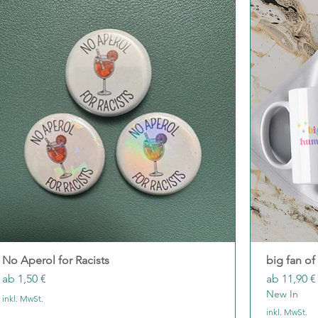
No Aperol for Racists
Schnellansicht
big fan of
Sale-Preis
Sale-Preis
ab
1,50 €
ab
11,90 €
New In
inkl. MwSt.
inkl. MwSt.