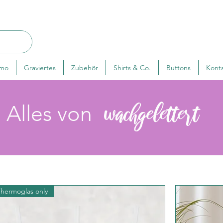
rmo
Graviertes
Zubehör
Shirts & Co.
Buttons
Kont
Alles von
wachgelettert
Thermoglas only