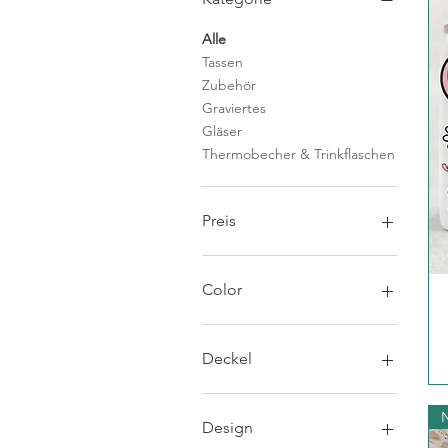
Alle
Tassen
Zubehör
Graviertes
Gläser
Thermobecher & Trinkflaschen
Preis
1 €
65 €
Color
Aloe
Arctic White
Deckel
Ash
Baby Pink
blank
Black
personalisiert
Design
Cotton Pink