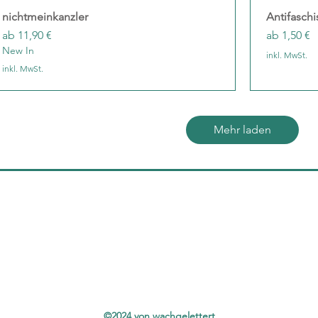
nichtmeinkanzler
Schnellansicht
Antifasch
Sale-Preis
Sale-Preis
ab
11,90 €
ab
1,50 €
New In
inkl. MwSt.
inkl. MwSt.
Mehr laden
©2024 von wachgelettert