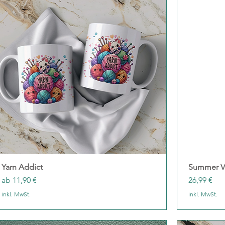
Yarn Addict
Schnellansicht
Summer Vi
Sale-Preis
Preis
ab
11,90 €
26,99 €
inkl. MwSt.
inkl. MwSt.