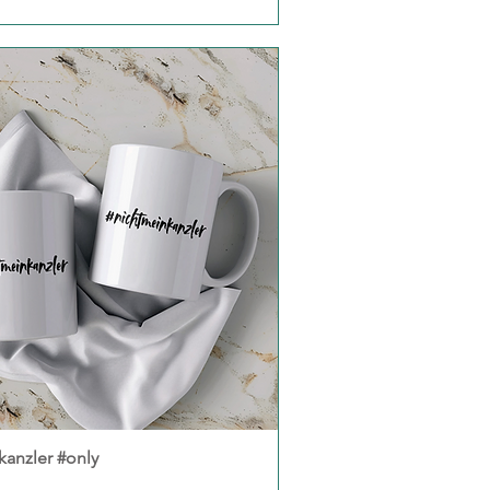
kanzler #only
Schnellansicht