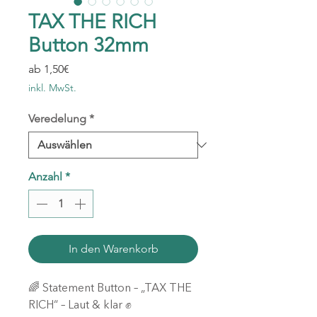
TAX THE RICH
Button 32mm
Sale-
ab
1,50€
Preis
inkl. MwSt.
Veredelung
*
Anzahl
*
In den Warenkorb
🌈 Statement Button – „TAX THE
RICH“ – Laut & klar ✊