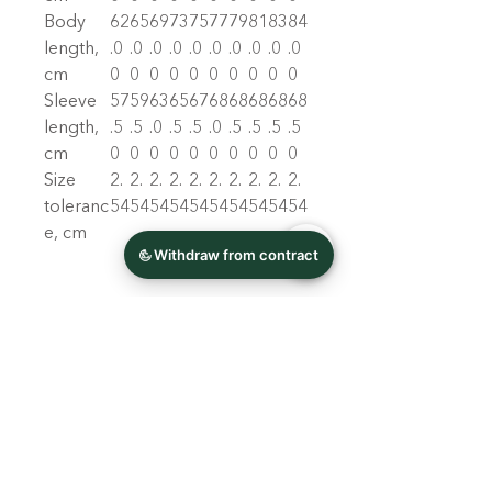
Body
62
65
69
73
75
77
79
81
83
84
length,
.0
.0
.0
.0
.0
.0
.0
.0
.0
.0
cm
0
0
0
0
0
0
0
0
0
0
Sleeve
57
59
63
65
67
68
68
68
68
68
length,
.5
.5
.0
.5
.5
.0
.5
.5
.5
.5
cm
0
0
0
0
0
0
0
0
0
0
Size
2.
2.
2.
2.
2.
2.
2.
2.
2.
2.
toleranc
54
54
54
54
54
54
54
54
54
54
e, cm
EU representative
:
wachgelettert,
info@wachgelettert.de,
Wiesenweg 17, Cadolzburg,
90556, DE
Product information
: Stanley