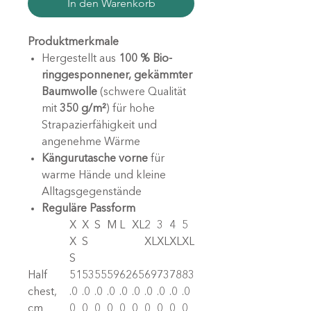
In den Warenkorb
Produktmerkmale
Hergestellt aus
100 % Bio-
ringgesponnener, gekämmter
Baumwolle
(schwere Qualität
mit
350 g/m²
) für hohe
Strapazierfähigkeit und
angenehme Wärme
Kängurutasche vorne
für
warme Hände und kleine
Alltagsgegenstände
Reguläre Passform
X
X
S
M
L
XL
2
3
4
5
X
S
XL
XL
XL
XL
S
Half
51
53
55
59
62
65
69
73
78
83
chest,
.0
.0
.0
.0
.0
.0
.0
.0
.0
.0
cm
0
0
0
0
0
0
0
0
0
0