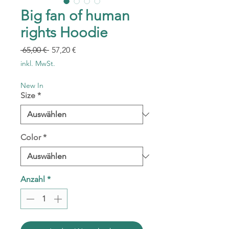
Big fan of human
rights Hoodie
Standardpreis
Sale-
 65,00 € 
57,20 €
Preis
inkl. MwSt.
New In
Size
*
Color
*
Anzahl
*