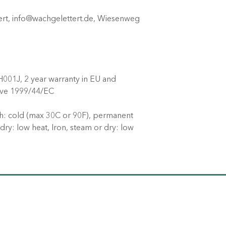
ert, info@wachgelettert.de, Wiesenweg
001J, 2 year warranty in EU and
tive 1999/44/EC
h: cold (max 30C or 90F), permanent
ry: low heat, Iron, steam or dry: low