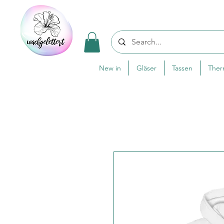
New in
Gläser
Tassen
The