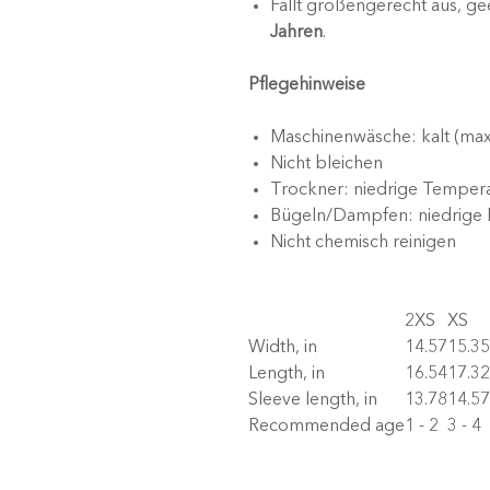
Fällt größengerecht aus, ge
Jahren
.
Pflegehinweise
Maschinenwäsche: kalt (ma
Nicht bleichen
Trockner: niedrige Temper
Bügeln/Dampfen: niedrige 
Nicht chemisch reinigen
2XS
XS
Width, in
14.57
15.35
Length, in
16.54
17.32
Sleeve length, in
13.78
14.57
Recommended age
1 - 2
3 - 4