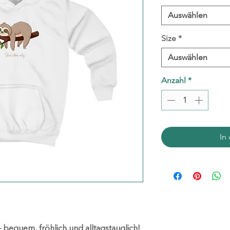
Auswählen
Size
*
Auswählen
Anzahl
*
In
 bequem, fröhlich und alltagstauglich!