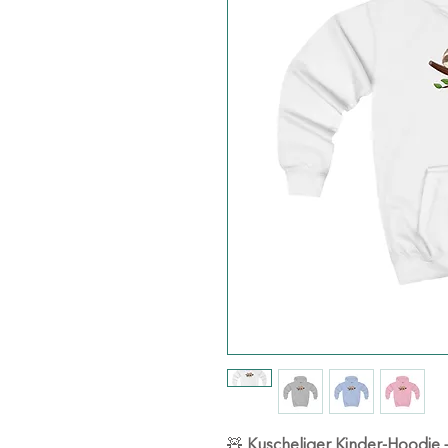
🧸
Kuscheliger Kinder-Hoodie –