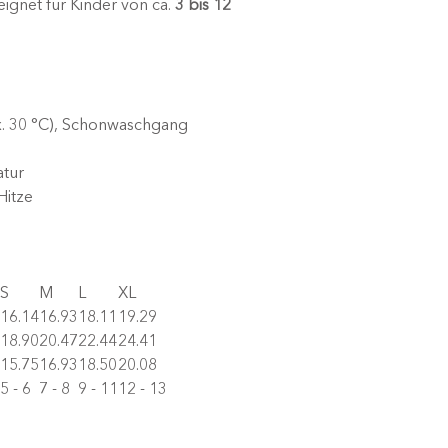
eignet für Kinder von ca.
3 bis 12
x. 30 °C), Schonwaschgang
atur
Hitze
S
M
L
XL
16.14
16.93
18.11
19.29
18.90
20.47
22.44
24.41
15.75
16.93
18.50
20.08
5 - 6
7 - 8
9 - 11
12 - 13