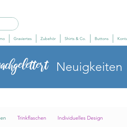
rmo
Graviertes
Zubehör
Shirts & Co.
Buttons
Kont
achgelettert
Neuigkeiten
sen
Trinkflaschen
Individuelles Design