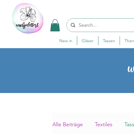
New in
Gläser
Tassen
The
w
Alle Beiträge
Textiles
Tas