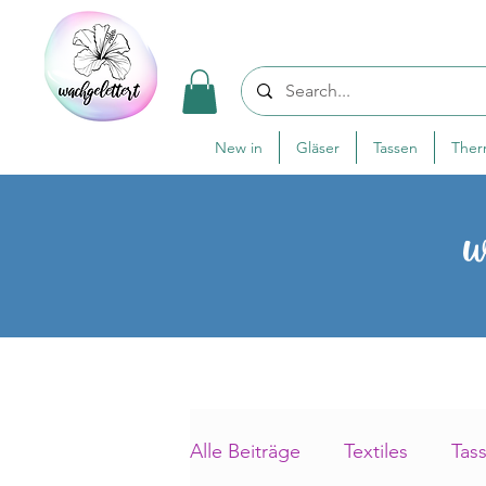
New in
Gläser
Tassen
The
w
Alle Beiträge
Textiles
Tas