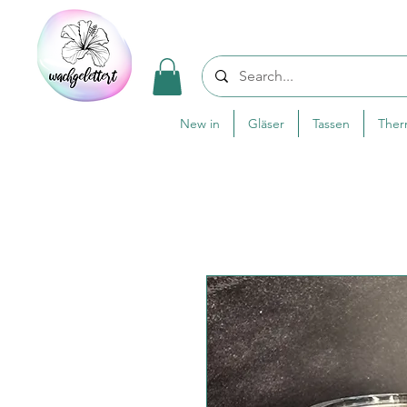
New in
Gläser
Tassen
The