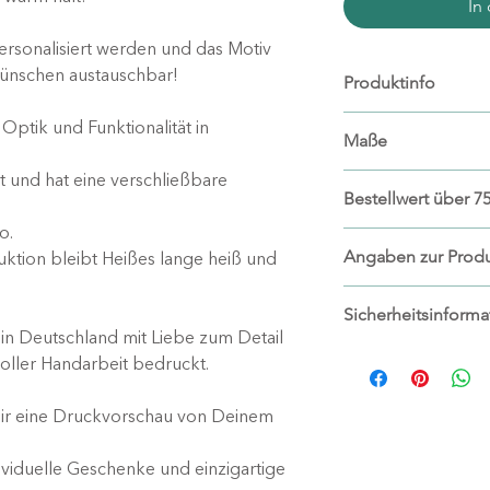
In
rsonalisiert werden und das Motiv
ünschen austauschbar!
Produktinfo
Materialien: Ede
Optik und Funktionalität in
Maße
Keine Belastun
Metallabgabe
t und hat eine verschließbare
Durchmesser ca
Bestellwert über 75
Kapazität: ca. 2
Höhe mit Decke
Handwäsche em
o.
Ab einem Bestellwe
Angaben zur Produ
tion bleibt Heißes lange heiß und
kostenlosen Stand
Hersteller:
Sicherheitsinform
wachgelettert
 Deutschland mit Liebe zum Detail
Christine Schottky
Vorsicht
: Heiße
oller Handarbeit bedruckt.
Wiesenweg 17
Verbrennungen
90556 Cadolzbur
verursachen.
ir eine Druckvorschau von Deinem
www.wachgeletter
Vor Gebrauch T
info@wachgeletter
Nur von Hand s
ividuelle Geschenke und einzigartige
nicht zu beschä