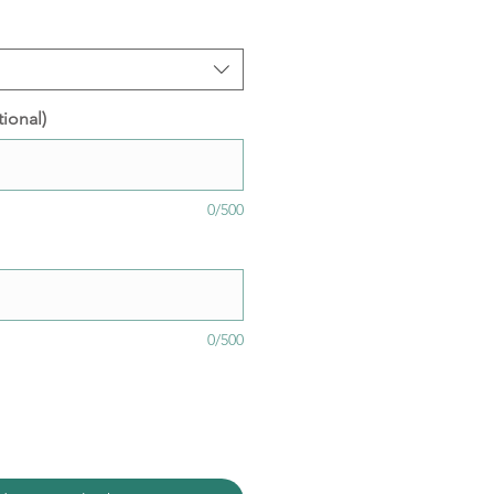
ional)
0/500
0/500