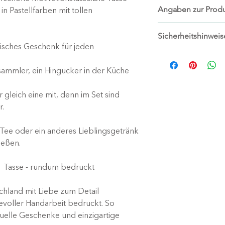
Ab einem Bestellwe
Angaben zur Produ
 Pastellfarben mit tollen
kostenlosen Stand
Hersteller:
Sicherheitshinweis
wachgelettert
tisches Geschenk für jeden
Christine Schottky
Tasse kann heiß
Wiesenweg 17
Bei der Verwen
sammler, ein Hingucker in der Küche
90556 Cadolzbur
besteht Verbre
www.wachgeletter
Verbrühungsge
 gleich eine mit, denn im Set sind
info@wachgeletter
Verletztungsgef
r.
Spülmaschinen
Mikrowellenbes
 Tee oder ein anderes Lieblingsgetränk
Nicht geeignet 
ießen.
Vor jeder Nutzu
überprüfen
 1 Tasse - rundum bedruckt
Beschädigte Ta
hland mit Liebe zum Detail
evoller Handarbeit bedruckt. So
duelle Geschenke und einzigartige