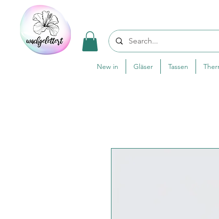
New in
Gläser
Tassen
The