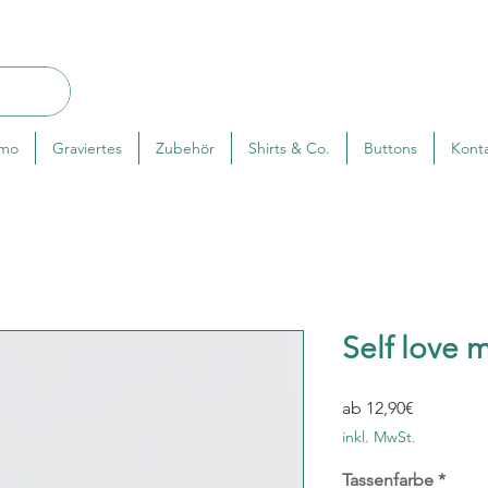
rmo
Graviertes
Zubehör
Shirts & Co.
Buttons
Kont
Self love 
Sale-
ab
12,90€
Preis
inkl. MwSt.
Tassenfarbe
*