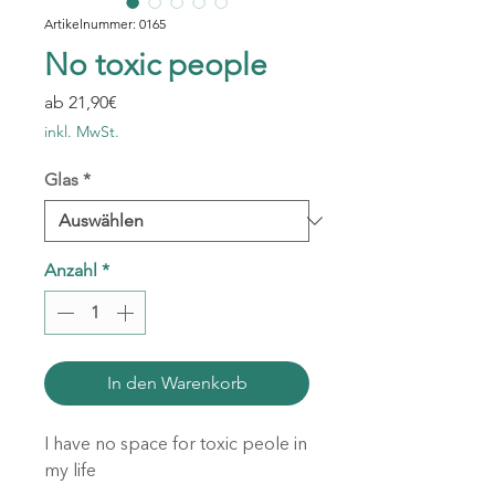
Artikelnummer: 0165
No toxic people
Sale-
ab
21,90€
Preis
inkl. MwSt.
Glas
*
Anzahl
*
In den Warenkorb
I have no space for toxic peole in
my life