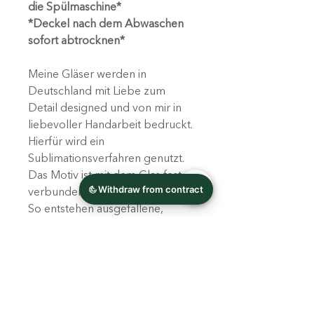
die Spülmaschine*
*Deckel nach dem Abwaschen
sofort abtrocknen*
Meine Gläser werden in
Deutschland mit Liebe zum
Detail designed und von mir in
liebevoller Handarbeit bedruckt.
Hierfür wird ein
Sublimationsverfahren genutzt.
Das Motiv ist mit dem Glas fest
verbunden, keine Folie!
So entstehen ausgefallene,
individuelle Geschenke und
einzigartige Unikate!
Leichte Farbabweichungen sind
je nach Bildschirmeinstellung
möglich.