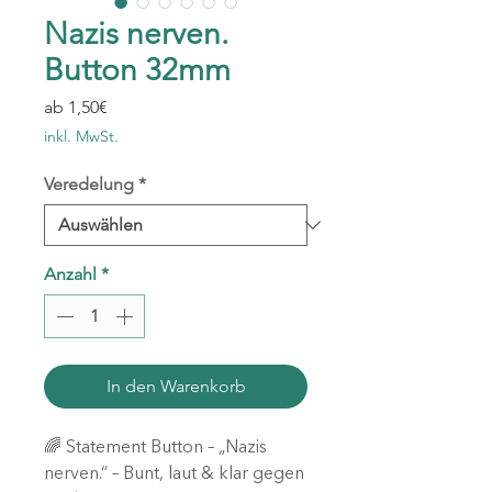
Nazis nerven.
Button 32mm
Sale-
ab
1,50€
Preis
inkl. MwSt.
Veredelung
*
Anzahl
*
In den Warenkorb
🌈 Statement Button – „Nazis
nerven.“ – Bunt, laut & klar gegen