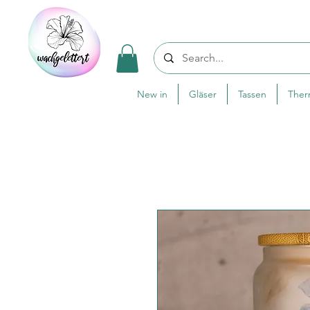
New in
Gläser
Tassen
The