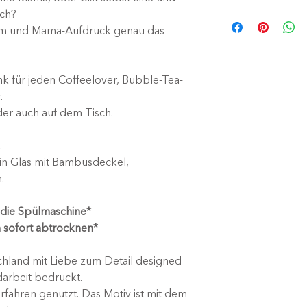
Christine Schottky
Vorsicht
: Heiße
ich?
Wiesenweg 17
Verbrennungen
alem und Mama-Aufdruck genau das
90556 Cadolzbur
verursachen.
www.wachgeletter
Vor Gebrauch T
info@wachgeletter
Nur von Hand s
nk für jeden Coffeelover, Bubble-Tea-
nicht zu beschä
.
Nicht mikrowell
oder auch auf dem Tisch.
Transportier
um ein Ausla
.
Nicht für Kinder
ein Glas mit Bambusdeckel,
.
n die Spülmaschine*
sofort abtrocknen*
hland mit Liebe zum Detail designed
darbeit bedruckt.
erfahren genutzt. Das Motiv ist mit dem