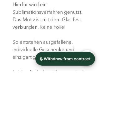
Hierfür wird ein
Sublimationsverfahren genutzt.
Das Motiv ist mit dem Glas fest
verbunden, keine Folie!
So entstehen ausgefallene,
individuelle Geschenke und
einzigartige Unikate!
Leichte Farbabweichungen sind
je nach Bildschirmeinstellung
möglich.
Produktinfo
Materialien: Glas, Holz, Metall,
Bestellwert über 75,- Euro
Kunststoff