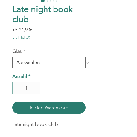
Late night book
club
Sale-
ab
21,90€
Preis
inkl. MwSt.
Glas
*
Anzahl
*
In den Warenkorb
Late night book club