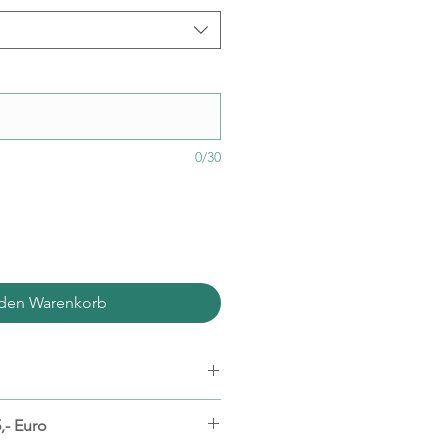
0/30
 den Warenkorb
ramik, Porzellan
,- Euro
lliliter