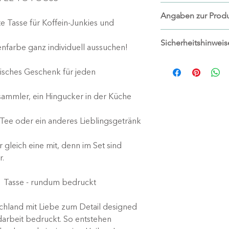
spülmaschineng
Ab einem Bestellwe
Angaben zur Produ
kostenlosen Stand
 Tasse für Koffein-Junkies und
Hersteller:
Sicherheitshinweis
wachgelettert
nfarbe ganz individuell aussuchen!
Christine Schottky
Tasse kann heiß
Wiesenweg 17
tisches Geschenk für jeden
Bei der Verwen
90556 Cadolzbur
besteht Verbre
www.wachgeletter
sammler, ein Hingucker in der Küche
Verbrühungsge
info@wachgeletter
Verletztungsgef
 Tee oder ein anderes Lieblingsgetränk
Spülmaschinen
Mikrowellenbes
 gleich eine mit, denn im Set sind
Nicht geeignet 
r.
Vor jeder Nutzu
überprüfen
 1 Tasse - rundum bedruckt
Beschädigte Ta
chland mit Liebe zum Detail designed
darbeit bedruckt. So entstehen