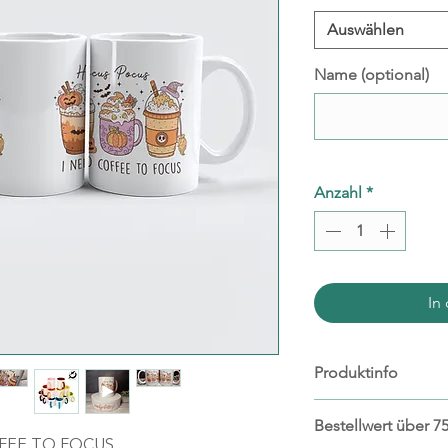
Auswählen
Name (optional)
Anzahl
*
In
Produktinfo
Materialien: Ke
Bestellwert über 75
Kapazität: 330 mi
FFEE TO FOCUS