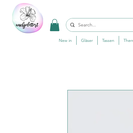
New in
Gläser
Tassen
The