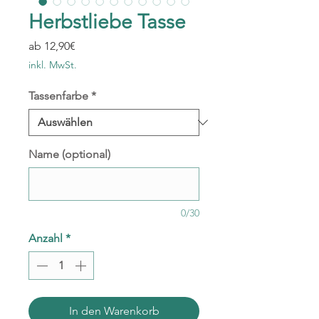
Herbstliebe Tasse
Sale-
ab
12,90€
Preis
inkl. MwSt.
Tassenfarbe
*
Name (optional)
0/30
Anzahl
*
In den Warenkorb