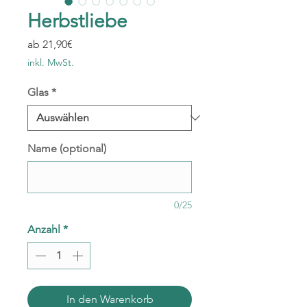
Herbstliebe
Sale-
ab
21,90€
Preis
inkl. MwSt.
Glas
*
Name (optional)
0/25
Anzahl
*
In den Warenkorb