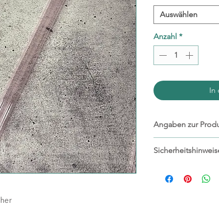
Auswählen
Anzahl
*
In
Angaben zur Produ
Hersteller:
Sicherheitshinweis
wachgelettert
Christine Schottky
spülmaschineng
Wiesenweg 17
Nicht für Kinder
90556 Cadolzbur
Glas kann brec
cher
www.wachgeletter
info@wachgeletter