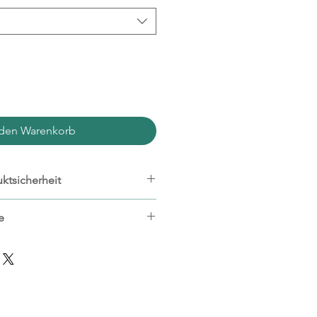
 den Warenkorb
ktsicherheit
e
eeignet
 unter 3 Jahren geeignet.
g
hen
t.de
t.de