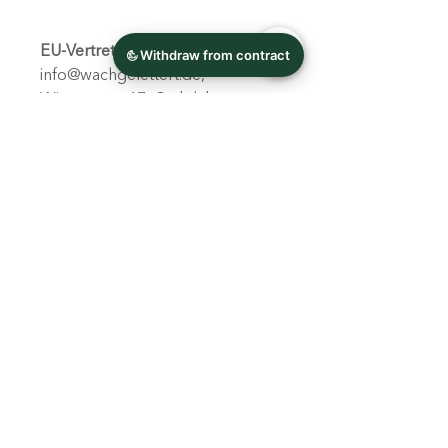
EU-Vertreter
: wachgelettert,
info@wachgelettert.de,
Wiesenweg 17, Cadolzburg,
90556, DE
Produktinformation
:
Bella+Canvas 3001, 2 Jahre
Garantie in der EU und
Nordirland gemäß Richtlinie
1999/44/EG
Warnhinweise, Gefahr
: Für
Erwachsene, Blankoprodukt aus
Honduras
Pflegehinweise
:
Maschinenwäsche: kalt (max. 30
°C oder 90 °F), chlorfrei: nach