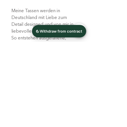
Meine Tassen werden in
Deutschland mit Liebe zum
Detail designed und von mir in
liebevoller Handarbeit bedruckt.
So entstehen ausgefallene,
individuelle Geschenke und
einzigartige Unikate!
Individuelle Designs können
jederzeit bei mir angefragt
werden.
Leichte Farbabweichungen sind
je nach Bildschirmeinstellung
möglich.
Produktinfo