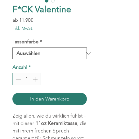
F*CK Valentine
Sale-
ab
11,90€
Preis
inkl. MwSt.
Tassenfarbe
*
Anzahl
*
In den Warenkorb
Zeig allen, wie du wirklich fühlst –
mit dieser
11oz Keramiktasse
, die
mit ihrem frechen Spruch
garantiert für Schmunzeln sorgt: