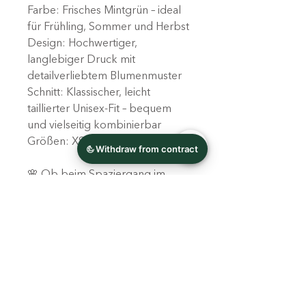
Farbe: Frisches Mintgrün – ideal
für Frühling, Sommer und Herbst
Design: Hochwertiger,
langlebiger Druck mit
detailverliebtem Blumenmuster
Schnitt: Klassischer, leicht
taillierter Unisex-Fit – bequem
und vielseitig kombinierbar
Größen: XS bis XXL verfügbar
🌸 Ob beim Spaziergang im
Park, im Café oder auf Festivals –
mit diesem Shirt blühst du
überall auf!
100% gekämmte Bio-Baumwolle
in Umstellung