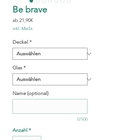
Be brave
Sale-
ab
21,90€
Preis
inkl. MwSt.
Deckel
*
Glas
*
Name (optional)
0/500
Anzahl
*