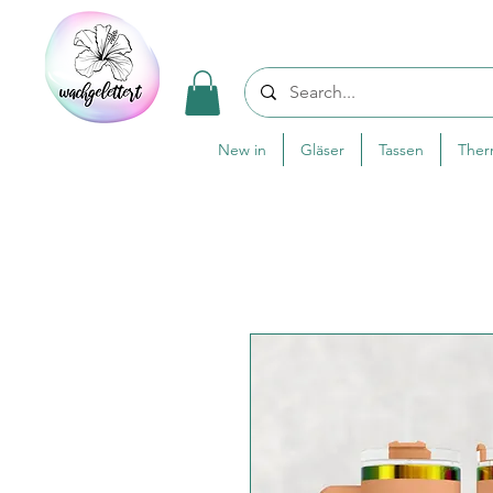
New in
Gläser
Tassen
The