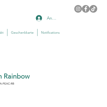
Anmelden
akt
Geschenkkarte
Notifications
h Rainbow
RA-PEAC-RB