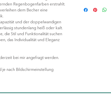
Christine Schottky
mernden Regenbogenfarben erstrahlt.
Vorsicht
: Heiße
Wiesenweg 17
verleihen dem Becher eine
Verbrennungen
90556 Cadolzbur
ik.
verursachen.
www.wachgeletter
Kapazität und der doppelwandigen
Vor Gebrauch T
info@wachgeletter
erlässig stundenlang heiß oder kalt.
Nur von Hand s
e, die Stil und Funktionalität suchen
nicht zu beschä
ben, das Individualität und Eleganz
Nicht mikrowell
Transportieren 
um ein Auslaufe
derzeit bei mir angefragt werden.
Nicht für Kinder
 je nach Bildschirmeinstellung