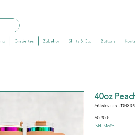
rmo
Graviertes
Zubehör
Shirts & Co.
Buttons
Kont
40oz Peac
Artikelnummer: TB40-G
Preis
60,90 €
inkl. MwSt.