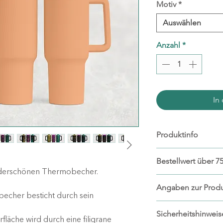
Motiv
*
Auswählen
Anzahl
*
In
Produktinfo
Materialien: Ede
Bestellwert über 75
Lebensmittelqua
derschönen Thermobecher.
vakuumisoliert
Ab einem Bestellwe
Angaben zur Produ
Kapazität: ca. 12
kostenlosen Stand
echer besticht durch sein
Handwäsche em
Hersteller:
Sicherheitshinweis
wachgelettert
fläche wird durch eine filigrane