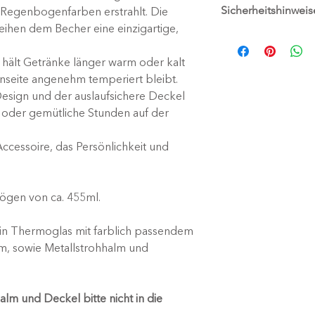
Sicherheitshinweis
 Regenbogenfarben erstrahlt. Die
wachgelettert
ihen dem Becher eine einzigartige,
Christine Schottky
Vorsicht
: Heiße
Wiesenweg 17
Verbrennungen
hält Getränke länger warm oder kalt
90556 Cadolzbur
verursachen.
enseite angenehm temperiert bleibt.
www.wachgeletter
Vor Gebrauch T
esign und der auslaufsichere Deckel
info@wachgeletter
Nur von Hand s
 oder gemütliche Stunden auf der
nicht zu beschä
Nicht mikrowell
 Accessoire, das Persönlichkeit und
Transportieren 
um ein Auslaufe
Nicht für Kinder
ögen von ca. 455ml.
 ein Thermoglas mit farblich passendem
m, sowie Metallstrohhalm und
lm und Deckel bitte nicht in die