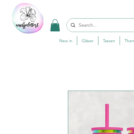
New in
Gläser
Tassen
The