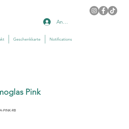
Anmelden
akt
Geschenkkarte
Notifications
moglas Pink
RA-PINK-RB