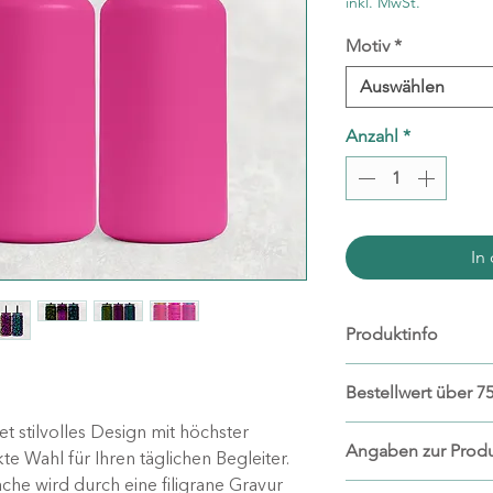
inkl. MwSt.
Motiv
*
Auswählen
Anzahl
*
In
Produktinfo
Materialien: do
Bestellwert über 75
Kunststoff
Kapazität: 455 Mi
 stilvolles Design mit höchster
Ab einem Bestellwe
Angaben zur Produ
nicht spülmasc
kte Wahl für Ihren täglichen Begleiter.
kostenlosen Stand
nicht für die M
he wird durch eine filigrane Gravur
Hersteller: